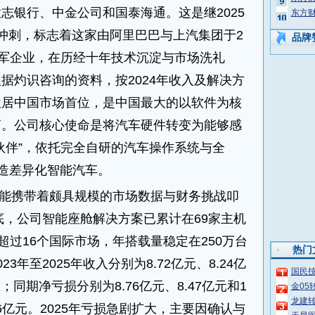
志银行、中金公司和国泰海通。这是继2025
东方财
冲刺，标志着这家由阿里巴巴与上汽集团于2
品牌
领军企业，在历经十年技术沉淀与市场洗礼
据灼识咨询的资料，按2024年收入及解决方
位居中国市场首位，是中国最大的以软件为核
商。公司核心使命是将汽车硬件转变为能够感
伙伴”，依托完全自研的汽车操作系统与全
打造差异化智能汽车。
能携带着颇具规模的市场数据与财务挑战叩
年底，公司智能座舱解决方案已累计在69家主机
超过16个国际市场，年搭载量稳定在250万台
热门
3年至2025年收入分别为8.72亿元、8.24亿
国民技
；同期净亏损分别为8.76亿元、8.47亿元和1
金05
龙建转
36亿元。2025年亏损急剧扩大，主要因确认与