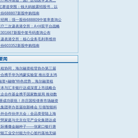
医疗再冲港股：国产运动医学龙头二
万亿赛道突围：钱大妈披露招股书，以
份688807新股申购指南
经网：强一股份688809中签率查询公
疗二次递表港交所：A+H双平台战略
301667新股中签号码查询公布
多递表港交所：核心业务毛利率维持
份603352新股申购指南
要闻
银租协同，海尔融资租赁协办第三届
经合携手华为鸿蒙实验室 推出亚太鸿
融资+融物”特色优势，海尔融资租
资本与汇丰银行达成深度上市战略合
政企合作基金携手国家数据局 推动数
注册成功获批！亦庄国投债券市场融资
光集团举办首届创新峰会 引领智能科
海外合作伙伴大会：全品类登陆上海
智慧家庭与北京住宅产业化集团达成
之际播撒金融种子——张家口银行唐
智能工业交付能力中心签约落地无锡