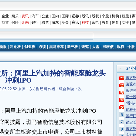
|
企业
|
娱乐
|
资讯
|
汽车
|
公益
|
国内
|
国际
|
证券
|
股讯
|
股权
|
个股
|
机构
|
新股
|
券
|
期货
|
保险
|
金融
|
银行
|
彩票
|
游戏
|
基金
|
商讯
|
科技
|
家电
|
教育
|
体育
|
女性
|
健
新股
|
科创板
|
创业板
|
必读
|
黑马推荐
|
新三板
|
研究
|
大盘
|
可转债
|
股权
|
个股
24
交所：阿里上汽加持的智能座舱龙头
东方财
冲刺IPO
骆驼
 06:22:52
来源：东方财经网
作者：综合
浏览：
次
长进光
富士胶
“香港
优雅千
：阿里上汽加持的智能座舱龙头冲刺IPO
善行团
交所官网披露，斑马智能信息技术股份有限公司
锚定
东方财
向港交所主板递交上市申请，公司上市材料被
东方财