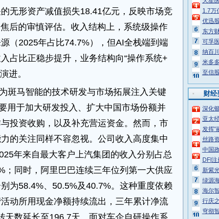
天星
的无形资产减值损失18.41亿元，反映市场竞
1.7
优迅股
聚焦后的审慎评估。收入结构上，系统级操作
东方财
（2025年占比74.7%），但AI全栈端到端
可孚医
纳百川
入占比正稳步提升，业务结构向“操作系统+
米多
向演进。
至信股
为斑马智能的技术研发与市场拓展注入关键
财经
主要用于加大研发投入、扩大中国市场份额并
深化
亚太
作与投资收购，以及补充营运资金。然而，市
发挥“
能力的关注同样不容忽视。公司收入高度集中
丝路
中国
2025年来自最大客户上汽集团的收入分别占总
DFI
39.2%；同时，阿里巴巴连续三年位列第一大供应
新紫
绿源
58.4%、50.5%及40.7%。这种重度依赖
海尔
营活动所用现金净额持续流出，三年累计净流
行庆
穹彻
周转天数延长至196.7天。面对车企自研操作系