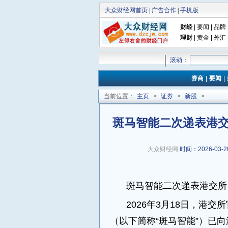
大众财经网首页
|
广告合作
|
手机版
财经
|
要闻
|
品牌
理财
|
黄金
|
外汇
滚动：
券商
|
要闻
|
当前位置：
主页
>
证券
>
新股
>
斑马智能二次递表港
大众财经网
时间：2026-03-20
斑马智能二次递表港交所
2026年3月18日，港
（以下简称“斑马智能”）已