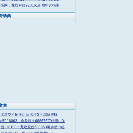
经网：龙辰科技920161新股申购指南
赞助商
文章
术港交所招股启动 拟于3月23日挂牌
转债118063：金盘科技688676可转债中签
债110100：龙建股份600853可转债中签