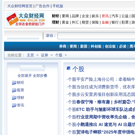
大众财经网首页
|
广告合作
|
手机版
财经
|
要闻
|
品牌
|
企业
|
娱乐
|
资讯
|
汽车
|
公益
|
国
理财
|
黄金
|
外汇
|
期货
|
保险
|
金融
|
银行
|
彩票
|
游
滚动：
券商
|
要闻
|
新股
|
科创板
|
创业板
|
必读
|
黑
当前位置：
主页
>
证券
>
个股
>
个股
全部展开
全部折叠
·
个股
平安产险上海分公司：牵着蜗
财经
·
个股
当信任成为消费新货币，优衣
股票
·
个股
步云安置房项目创新应用流态
理财
·
个股
春假宁海・缑有趣 | 乡村篇②:
资讯
·
个股
ETC 助手与魅影环球车队达成合作,
·
个股
行业逆周期中营收率先企稳，
·
个股
小鹅通推出 AI 速览与 AI 出题功
·
个股
贸泽电子蝉联“2025年度华强