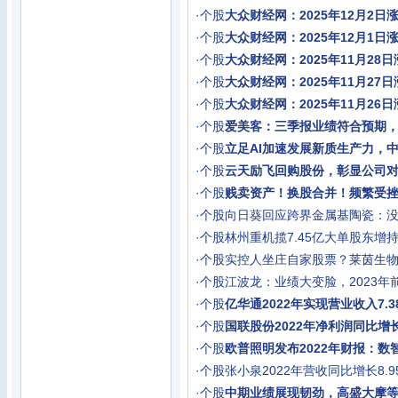
·
个股
大众财经网：2025年12月2日
·
个股
大众财经网：2025年12月1日
·
个股
大众财经网：2025年11月28
·
个股
大众财经网：2025年11月27
·
个股
大众财经网：2025年11月26
·
个股
爱美客：三季报业绩符合预期
·
个股
立足AI加速发展新质生产力，
·
个股
云天励飞回购股份，彰显公司
·
个股
贱卖资产！换股合并！频繁受
·
个股
向日葵回应跨界金属基陶瓷：
·
个股
林州重机揽7.45亿大单股东增
·
个股
实控人坐庄自家股票？莱茵生
·
个股
江波龙：业绩大变脸，2023年
·
个股
亿华通2022年实现营业收入7.3
·
个股
国联股份2022年净利润同比增长9
·
个股
欧普照明发布2022年财报：数
·
个股
张小泉2022年营收同比增长8.
·
个股
中期业绩展现韧劲，高盛大摩等