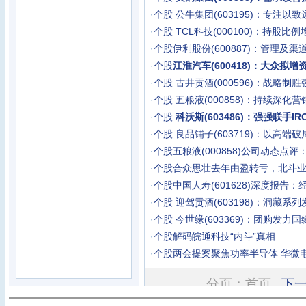
·
个股
公牛集团(603195)：专注以
·
个股
TCL科技(000100)：持股
·
个股
伊利股份(600887)：管理及
·
个股
江淮汽车(600418)：大众拟
·
个股
古井贡酒(000596)：战略制
·
个股
五粮液(000858)：持续深化
·
个股
科沃斯(603486)：强强联手I
·
个股
良品铺子(603719)：以高端
·
个股
五粮液(000858)公司动态点
·
个股
合众思壮去年由盈转亏，北斗
·
个股
中国人寿(601628)深度报告
·
个股
迎驾贡酒(603198)：洞藏系
·
个股
今世缘(603369)：团购发力
·
个股
解码皖通科技“内斗”真相
·
个股
两会提案聚焦功率半导体 华微
分页：首页
下