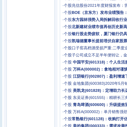
·
个股
兆信股份2021年度财报发布：
·
个股
BOE（京东方）发布业绩预告：
·
个股
东方园林强势入局拆解回收行
·
个股
北新建材业绩市值再创历史新
·
个股
银行股走势疲软，厦门银行仍
·
个股
凯瑞德董事长提前埋伏自家股票
·
个股
口子窖高档酒受损严重:二季度
·
个股
子公司成立不足半年便转让，
·
个股
中国平安(601318)：个人生
·
个股
万科A(000002)：拿地相对
·
个股
江阴银行(002807)：盈利增
·
个股
金地集团(600383)2020年
·
个股
美凯龙(601828)：定增助力
·
个股
东吴证券(601555)：精耕长
·
个股
青岛啤酒(600600)：升级提
·
个股
万科A(000002)：单月销售
·
个股
常熟银行(601128)：收购打
·
个股
美的集团(000333)：需求改