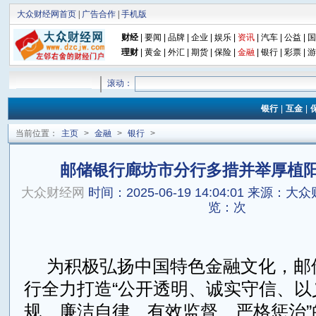
大众财经网首页
|
广告合作
|
手机版
财经
|
要闻
|
品牌
|
企业
|
娱乐
|
资讯
|
汽车
|
公益
|
国
理财
|
黄金
|
外汇
|
期货
|
保险
|
金融
|
银行
|
彩票
|
游
滚动：
银行
|
互金
|
当前位置：
主页
>
金融
>
银行
>
邮储银行廊坊市分行多措并举厚植
大众财经网
时间：2025-06-19 14:04:01
来源：大众
览：
次
为积极弘扬中国特色金融文化，邮
行全力打造“公开透明、诚实守信、以
规、廉洁自律、有效监督、严格惩治”