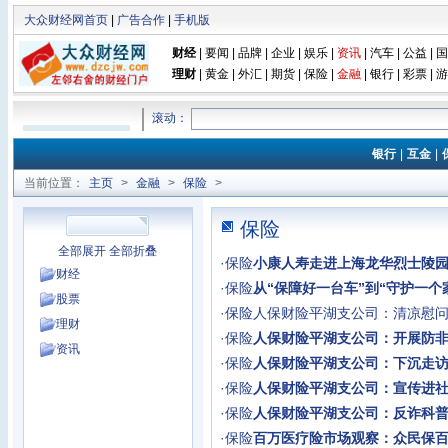
大众财经网首页
|
广告合作
|
手机版
财经
|
要闻
|
品牌
|
企业
|
娱乐
|
资讯
|
汽车
|
公益
|
国
理财
|
黄金
|
外汇
|
期货
|
保险
|
金融
|
银行
|
彩票
|
游
滚动：
银行
|
互金
|
当前位置：
主页
>
金融
>
保险
>
保险
全部展开
全部折叠
·
保险
​小康人寿走进上海龙华烈士陵园
财经
·
保险
从“保障好一台车”到“守护一个
股票
·
保险
人保财险平湖支公司：清凉慰
理财
·
保险
人保财险平湖支公司：开展防
资讯
·
保险
人保财险平湖支公司：下沉走
·
保险
人保财险平湖支公司：宣传进
·
保险
人保财险平湖支公司：反诈科
·
保险
百万医疗险市场观察：众民保百万