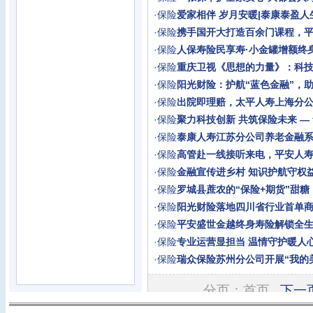
·
保险
爱家相伴 岁月安暖|泰康泰盈人
·
保险
携手国开大打造百余门课程，
·
保险
人保寿险民享寿·小金罐增额终
·
保险
重庆卫视《思想的力量》：科技
·
保险
阳光财险：护航“蓝色金融”，
·
保险
出院即理赔，太平人寿上海分
·
保险
聚力科技创新 共筑保险未来 —
·
保险
泰康人寿江苏分公司养老金融
·
保险
高管赴一线接听来电，平安人
·
保险
金融宣传进乡村 知识护航守权
·
保险
罗城县蔗农的“保险+期货”甜糖
·
保险
阳光财险落地四川省行业首单
·
保险
平安盛世金越终身寿险解锁全
·
保险
专业运营显担当 温情守护暖人
·
保险
瑞众保险苏州分公司开展“我的
分页：首页
下一