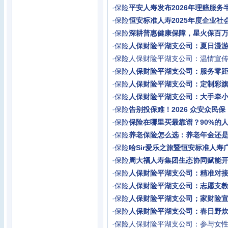
·
保险
平安人寿发布2026年理赔服务
·
保险
恒安标准人寿2025年度企业社
·
保险
深耕普惠健康保障，星火保百
·
保险
人保财险平湖支公司：夏日漫
·
保险
人保财险平湖支公司：温情宣
·
保险
人保财险平湖支公司：服务零
·
保险
人保财险平湖支公司：定制彩
·
保险
人保财险平湖支公司：大手牵
·
保险
告别投保难！2026 众安众民保
·
保险
保险在哪里买最靠谱？90%的
·
保险
养老保险怎么选：养老年金还是增
·
保险
哈Sir爱乐之旅暨恒安标准人寿
·
保险
周大福人寿集团生态协同赋能开
·
保险
人保财险平湖支公司：精准对
·
保险
人保财险平湖支公司：志愿支
·
保险
人保财险平湖支公司；家财险
·
保险
人保财险平湖支公司：春日野
·
保险
人保财险平湖支公司：参与女