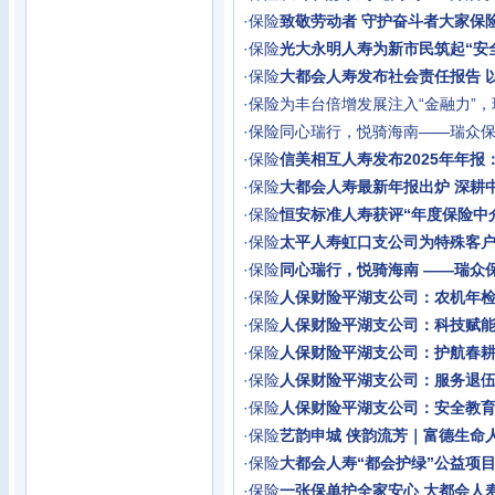
·
保险
致敬劳动者 守护奋斗者大家保
·
保险
光大永明人寿为新市民筑起“安全
·
保险
大都会人寿发布社会责任报告 
·
保险
为丰台倍增发展注入“金融力”
·
保险
同心瑞行，悦骑海南——瑞众
·
保险
信美相互人寿发布2025年年报
·
保险
大都会人寿最新年报出炉 深耕
·
保险
恒安标准人寿获评“年度保险中
·
保险
太平人寿虹口支公司为特殊客户
·
保险
同心瑞行，悦骑海南 ——瑞众
·
保险
人保财险平湖支公司：农机年
·
保险
人保财险平湖支公司：科技赋
·
保险
人保财险平湖支公司：护航春
·
保险
人保财险平湖支公司：服务退
·
保险
人保财险平湖支公司：安全教
·
保险
艺韵申城 侠韵流芳｜富德生命
·
保险
大都会人寿“都会护绿”公益项目
·
保险
一张保单护全家安心 大都会人寿