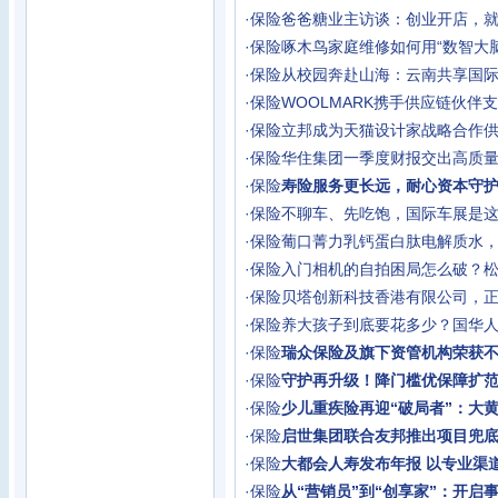
·
保险
爸爸糖业主访谈：创业开店，
·
保险
啄木鸟家庭维修如何用“数智大
·
保险
从校园奔赴山海：云南共享国际
·
保险
WOOLMARK携手供应链伙伴
·
保险
立邦成为天猫设计家战略合作
·
保险
华住集团一季度财报交出高质
·
保险
寿险服务更长远，耐心资本守护
·
保险
不聊车、先吃饱，国际车展是
·
保险
葡口菁力乳钙蛋白肽电解质水
·
保险
入门相机的自拍困局怎么破？松典
·
保险
贝塔创新科技香港有限公司，正
·
保险
养大孩子到底要花多少？国华人
·
保险
瑞众保险及旗下资管机构荣获不动
·
保险
守护再升级！降门槛优保障扩范围
·
保险
少儿重疾险再迎“破局者”：大黄
·
保险
启世集团联合友邦推出项目兜
·
保险
大都会人寿发布年报 以专业渠
·
保险
从“营销员”到“创享家”：开启