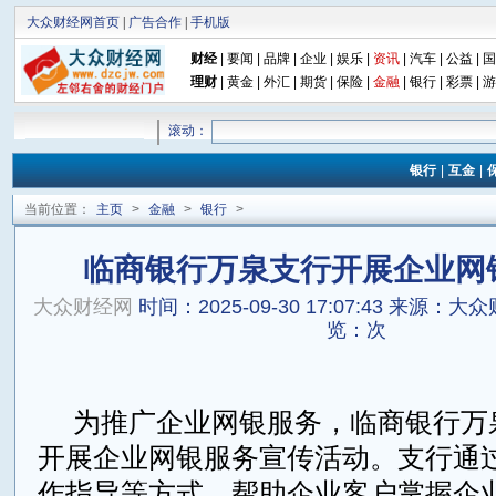
大众财经网首页
|
广告合作
|
手机版
财经
|
要闻
|
品牌
|
企业
|
娱乐
|
资讯
|
汽车
|
公益
|
国
理财
|
黄金
|
外汇
|
期货
|
保险
|
金融
|
银行
|
彩票
|
游
滚动：
银行
|
互金
|
当前位置：
主页
>
金融
>
银行
>
临商银行万泉支行开展企业网
大众财经网
时间：2025-09-30 17:07:43
来源：大众
览：
次
为推广企业网银服务，临商银行万
开展企业网银服务宣传活动。支行通
作指导等方式，帮助企业客户掌握企