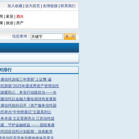
加入收藏
|
设为首页
|
友情链接
|
联系我们
商
|
家居
|
酒水
康
|
旅游
|
房产
信息查询：
小时排行
康信托连续三年荣获“上证鹰·诚
托荣获“2025年度优秀资产管理信托
施策暖民心，务实行动践担当——光
兴陇信托以金融力量绘就绿色发展新
泰康信托组织召开《资产服务信托国
托举办“中华慈善日”主题系列公
务本源 立足普惠亮点 江苏信托提
翼，守护金融权益 —— 国投泰康
信托回应信托计划延期：深表歉意
·德道信托高管参加两地媒体高度关