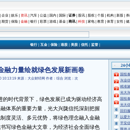
|
企业
|
娱乐
|
资讯
|
汽车
|
公益
|
国内
|
国际
|
证券
|
股讯
|
股权
|
个股
|
机构
|
新股
|
券
|
期货
|
保险
|
金融
|
银行
|
彩票
|
游戏
|
基金
|
商讯
|
科技
|
家电
|
教育
|
体育
|
女性
|
健
银行
|
互金
|
保险
|
港股
|
美股
|
信托
|
监管
|
24
金融力量绘就绿色发展新画卷
国投泰
 10:13:19
来源：大众财经网
作者：综合
浏览：
次
兴业信
精准
光大
推进的时代背景下，绿色发展已成为驱动经济高
国投
光大信
金融体系的重要力量，光大兴陇信托深刻把握
回归服
托制度灵活、多元优势，将绿色理念融入金融
以爱为
平安
式书写绿色金融大文章，为经济社会全面绿色
匯德