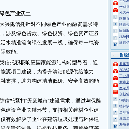
精准
兴业信
光大
绿色产业沃土
国投
大兴陇信托针对不同绿色产业的融资需求特
匯德
回归服
径，涉及绿色贷款、绿色投资、绿色资产证券
现场|
融活水精准流向绿色发展一线，确保每一笔资
建信信
实际效能。
财经
陇信托积极响应国家能源结构转型号召，通
君乐
202
新能源项目建设，为提升清洁能源供给能力、
工业具
金融支撑，助力构建清洁低碳、安全高效的能
新章启
魔法原
创新
陇信托紧扣“无废城市”建设需求，通过与保险
“四站
德邦
绿色建设产业关键环节，支持相关建材企业建
全球首
不仅有效解决了企业在建筑垃圾处理与环保建
直击
海辰储
合绿色建筑制造、绿色科技服务、商贸物流等