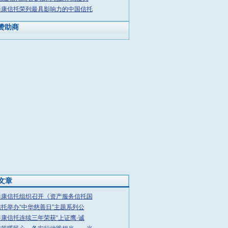
泰康信托荣列最具影响力的中国信托
赞助商
文章
泰康信托组织召开《资产服务信托国
托举办“中华慈善日”主题系列公
康信托连续三年荣获“上证鹰·诚