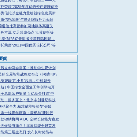
施策暖民心，务实行动践担当——光
托荣获“2025年度优秀资产管理信托
兴陇信托以金融力量绘就绿色发展新
泰康信托荣获“年度金牌服务力金融
·德道信托高管参加两地媒体高度关
务本源 立足普惠亮点 江苏信托提
中泰信托5亿青海省投项目陷困局，
托荣膺“2021中国优秀信托公司”等
要闻
宝魏立华两会提案：推动学生奶计划
6美的全屋智能战略发布会 引领家电行
身智能“四小龙”起跑，中科智云
航 | 中国绿发全面复工争创绿电开
子总部落户梁溪 百亿基金打造“中
驱动，服务至上：北京丰创世纪科技
联动聚合力 精准赋能银龄梦”银龄
快递一线青年画像：康杨与“新时代
款锂钠协同 AIDC 全时长储能方案发
全天候绿电痛点！海辰储能全球首发
能第三届生态日 发布长时储能与